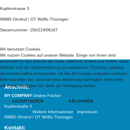
Kupferstrasse 3
99885 Ohrdruf / OT Wölfis Thüringen
Steuernummer: 156/219/06167
Wir benutzen Cookies
Wir nutzen Cookies auf unserer Website. Einige von ihnen sind
essenziell für den Betrieb der Seite, während andere uns helfen, diese
Website und die Nutzererfahrung zu verbessern (Tracking Cookies).
Sie können selbst entscheiden, ob Sie die Cookies zulassen möchten.
Bitte beachten Sie, dass bei einer Ablehnung womöglich nicht mehr
alle Funktionalitäten der Seite zur Verfügung stehen.
Anschrift:
MY COMPANY
Undine Fischer
AKZEPTIEREN
ABLEHNEN
Kupferstraße 3
Weitere Informationen
|
Impressum
99885 Ohrdruf / OT Wölfis Thüringen
Kontakt: